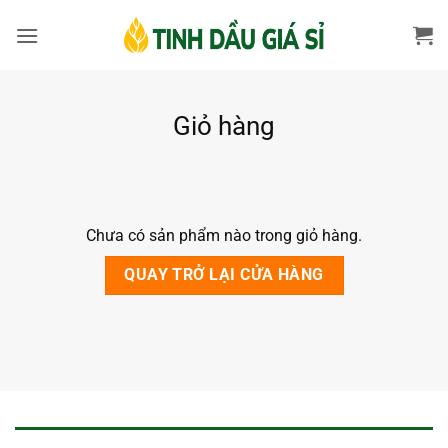
Bỏ
qua
nội
dung
Giỏ hàng
Chưa có sản phẩm nào trong giỏ hàng.
QUAY TRỞ LẠI CỬA HÀNG