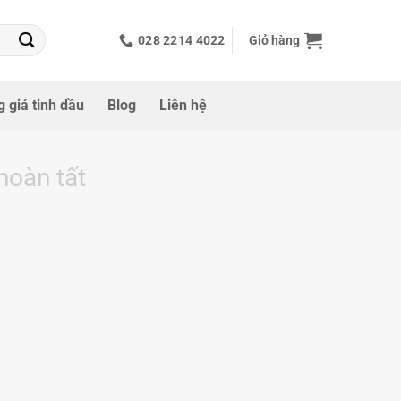
Giỏ hàng
028 2214 4022
 giá tinh dầu
Blog
Liên hệ
hoàn tất